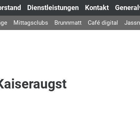
orstand
Dienstleistungen
Kontakt
Genera
äge
Mittagsclubs
Brunnmatt
Café digital
Jassn
 Kaiseraugst