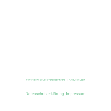
Powered by ClubDesk Vereinssoftware
|
ClubDesk Login
Datenschutzerklärung
Impressum