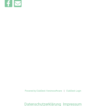
Powered by ClubDesk Vereinssoftware
|
ClubDesk Login
Datenschutzerklärung
Impressum